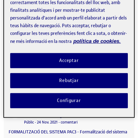
correctament totes les funcionalitats del lloc web, amb
Visibilitat:
Data de publicació
19 gener, 2022 5:21 pm
a Pechakucha – Rogelio Rivel Escola
Públic
-
14 Gen. 2022
-
3 comentaris
finalitats analítiques i per mostrar-te publicitat
Rogelio Rivel Escola de les Arts del Circ PROJECTE DE
personalitzada d'acord amb un perfil elaborat a partir dels
SENYALÍSTICA Document executiu i Pechakucha Memòria
teus hàbits de navegació. Pots acceptar, rebutjar o
Pràctica - Memòria de projecte executiu. PAC 5 - Pechakucha …
configurar les teves preferències fent clic a sota, o obtenir-
ne més informació en la nostra
política de cookies.
PAC 4: Aplicació
Publicat per
Acceptar
Publicat per
Nil Espuña Autonell
Visibilitat:
Data de publicació
el PAC 4: Aplicació
Públic
-
23 Des. 2021
-
comentari
PAC4 - Aplicació …
Rebutjar
Configurar
Rogelio Rivel – Centre de les Arts del Circ
Publicat per
Publicat per
Judith Montiel Ortega
Visibilitat:
Data de publicació
el Rogelio Rivel – Centre de les Arts d
Públic
-
24 Nov. 2021
-
comentari
FORMALITZACIÓ DEL SISTEMA PAC3 - Formalització del sistema
…