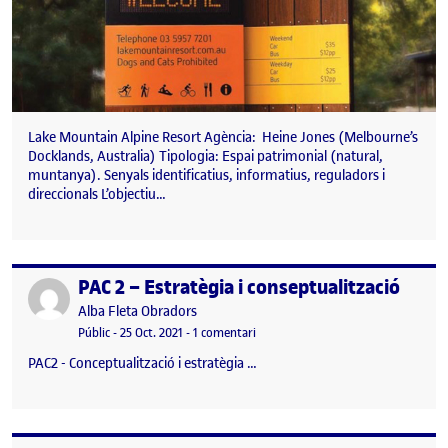
Lake Mountain Alpine Resort Agència: Heine Jones (Melbourne’s
Docklands, Australia) Tipologia: Espai patrimonial (natural,
muntanya). Senyals identificatius, informatius, reguladors i
direccionals L’objectiu…
PAC 2 – Estratègia i conseptualització
Publicat per
Publicat per
Alba Fleta Obradors
Visibilitat:
Data de publicació
a PAC 2 – Estratègia i conseptualitza
Públic
-
25 Oct. 2021
-
1 comentari
PAC2 - Conceptualització i estratègia …