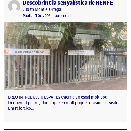
Descobrint la senyalística de RENFE
Publicat per
Publicat per
Judith Montiel Ortega
Visibilitat:
Data de publicació
el Descobrint la senyalística de RENFE
Públic
-
5 Oct. 2021
-
comentari
BREU INTRODUCCIÓ ESPAI Es tracta d’un espai molt poc
freqüentat per mi, donat que en molt poques ocasions el visito.
Em refereixo…