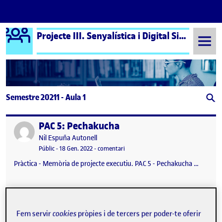
Logo Ágora
Projecte III. Senyalística i Digital Signage
Saltar al contingut
Semestre 20211 - Aula 1
PAC 5: Pechakucha
Publicat per
Publicat per
Nil Espuña Autonell
Visibilitat:
Data de publicació
el PAC 5: Pechakucha
Públic
-
18 Gen. 2022
-
comentari
Pràctica - Memòria de projecte executiu. PAC 5 - Pechakucha …
Pechakucha – Rogelio Rivel Escola de les Arts del Circ
Publicat per
Fem servir
cookies
pròpies i de tercers per poder-te oferir
Publicat per
Judith Montiel Ortega