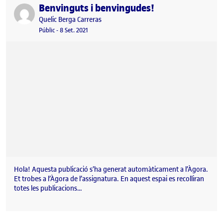
Benvinguts i benvingudes!
Publicat per
Publicat per
Quelic Berga Carreras
Visibilitat:
Data de publicació
8 setembre, 2021 11:10 pm
Públic
-
8 Set. 2021
Hola! Aquesta publicació s’ha generat automàticament a l’Àgora.
Et trobes a l’Àgora de l’assignatura. En aquest espai es recolliran
totes les publicacions…