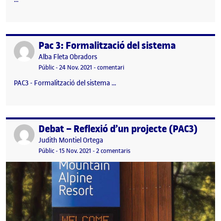
Pac 3: Formalització del sistema
Publicat per
Publicat per
Alba Fleta Obradors
Visibilitat:
Data de publicació
el Pac 3: Formalització del sistema
Públic
-
24 Nov. 2021
-
comentari
PAC3 - Formalització del sistema …
Debat – Reflexió d’un projecte (PAC3)
Publicat per
Publicat per
Judith Montiel Ortega
Visibilitat:
Data de publicació
a Debat – Reflexió d’un projecte (
Públic
-
15 Nov. 2021
-
2 comentaris