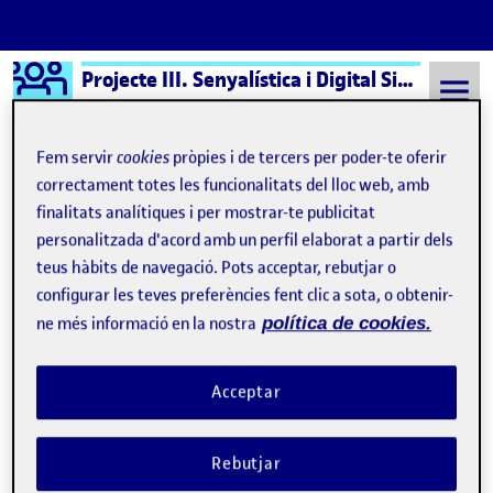
Logo Ágora
Projecte III. Senyalística i Digital Signage
Saltar al contingut
Fem servir
cookies
pròpies i de tercers per poder-te oferir
correctament totes les funcionalitats del lloc web, amb
finalitats analítiques i per mostrar-te publicitat
Semestre 20211 - Aula 1
23 Desembre, 2021
personalitzada d'acord amb un perfil elaborat a partir dels
23 Desembre, 2021
teus hàbits de navegació. Pots acceptar, rebutjar o
configurar les teves preferències fent clic a sota, o obtenir-
ne més informació en la nostra
política de cookies.
PAC 4: Aplicació
Publicat per
Publicat per
Nil Espuña Autonell
Visibilitat:
Data de publicació
el PAC 4: Aplicació
Públic
-
23 Des. 2021
-
comentari
Acceptar
PAC4 - Aplicació …
Rebutjar