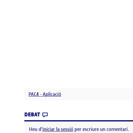
PAC4 - Aplicació
CONTRIBUTION
0
EL PAC 4: APLICACIÓ
DEBAT
Heu d'
iniciar la sessió
per escriure un comentari.