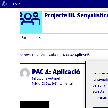
Quant al WordPress
+ Folio
Logo Ágora
Projecte III. Senyalístic
Saltar al contingut
Participants
Semestre 20211 - Aula 1
PAC 4: Aplicació
PAC 4: Aplicació
Publicat per
Fem serv
Publicat per
Nil Espuña Autonell
funcionali
Visibilitat:
Data de publicació
el PAC 4: Aplicació
Públic
-
23 Des. 2021
-
comentari
personali
acceptar, 
informaci
Reproductor