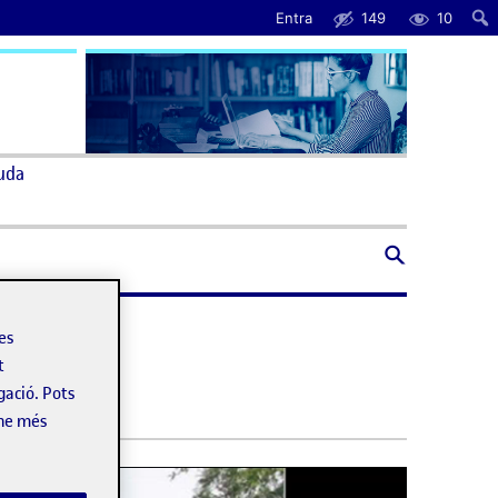
Entra
149
10
uda
les
t
gació. Pots
-ne més