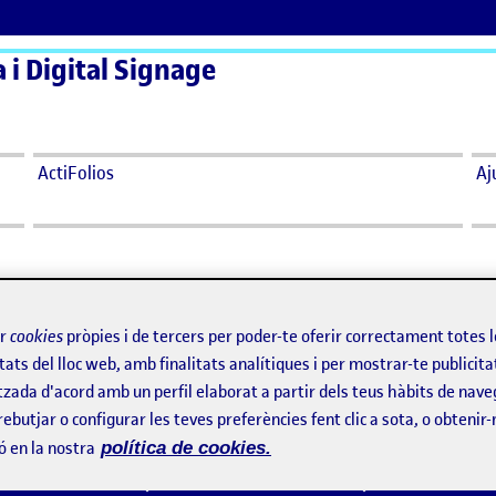
a i Digital Signage
ActiFolios
Aj
ir
cookies
pròpies i de tercers per poder-te oferir correctament totes 
tats del lloc web, amb finalitats analítiques i per mostrar-te publicita
tzada d'acord amb un perfil elaborat a partir dels teus hàbits de nave
rebutjar o configurar les teves preferències fent clic a sota, o obtenir
ó en la nostra
política de cookies.