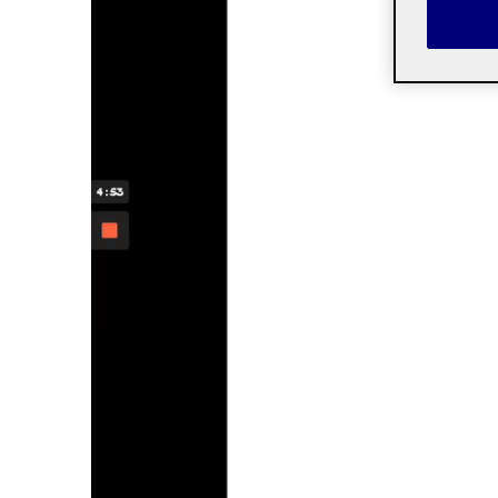
de
vídeo